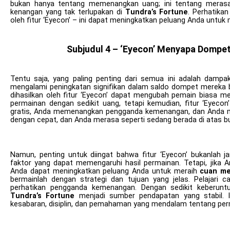
bukan hanya tentang memenangkan uang; ini tentang merasa
kenangan yang tak terlupakan di
Tundra’s Fortune
. Perhatika
oleh fitur ‘Eyecon’ – ini dapat meningkatkan peluang Anda unt
Subjudul 4 – ‘Eyecon’ Menyapa Dompe
Tentu saja, yang paling penting dari semua ini adalah dampak 
mengalami peningkatan signifikan dalam saldo dompet mereka b
dihasilkan oleh fitur ‘Eyecon’ dapat mengubah pemain biasa 
permainan dengan sedikit uang, tetapi kemudian, fitur ‘Eyec
gratis, Anda memenangkan pengganda kemenangan, dan And
dengan cepat, dan Anda merasa seperti sedang berada di atas bu
Namun, penting untuk diingat bahwa fitur ‘Eyecon’ bukanlah j
faktor yang dapat memengaruhi hasil permainan. Tetapi, jika 
Anda dapat meningkatkan peluang Anda untuk meraih
cuan me
bermainlah dengan strategi dan tujuan yang jelas. Pelajari ca
perhatikan pengganda kemenangan. Dengan sedikit keberunt
Tundra’s Fortune
menjadi sumber pendapatan yang stabil. I
kesabaran, disiplin, dan pemahaman yang mendalam tentang per