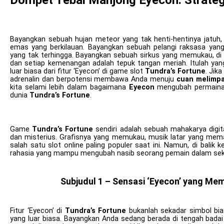
Dompet Tebal Mahjong Eyecon: Strateg
Bayangkan sebuah hujan meteor yang tak henti-hentinya jatu
emas yang berkilauan. Bayangkan sebuah pelangi raksasa yang
yang tak terhingga. Bayangkan sebuah sirkus yang memukau, di 
dan setiap kemenangan adalah tepuk tangan meriah. Itulah ya
luar biasa dari fitur ‘Eyecon’ di game slot
Tundra’s Fortune
. Jik
adrenalin dan berpotensi membawa Anda menuju
cuan melimp
kita selami lebih dalam bagaimana
Eyecon
mengubah permainan
dunia
Tundra’s Fortune
.
Game
Tundra’s Fortune
sendiri adalah sebuah mahakarya digital
dan misterius. Grafisnya yang memukau, musik latar yang mema
salah satu slot online paling populer saat ini. Namun, di balik 
rahasia yang mampu mengubah nasib seorang pemain dalam sekeja
Subjudul 1 – Sensasi ‘Eyecon’ yang Me
Fitur ‘Eyecon’ di
Tundra’s Fortune
bukanlah sekadar simbol bi
yang luar biasa. Bayangkan Anda sedang berada di tengah badai 