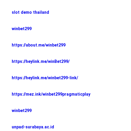
slot demo thailand
winbet299
https://about.me/winbet299
https://heylink.me/winBet299/
https://heylink.me/winbet299-link/
https://mez.ink/winbet299pragmaticplay
winbet299
unpad-surabaya.ac.id