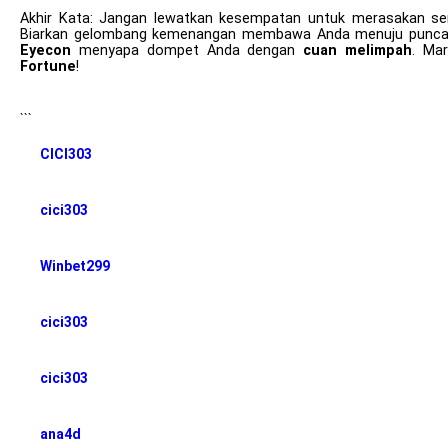
Akhir Kata: Jangan lewatkan kesempatan untuk merasakan sensa
Biarkan gelombang kemenangan membawa Anda menuju puncak
Eyecon
menyapa dompet Anda dengan
cuan melimpah
. Ma
Fortune
!
```
CICI303
cici303
Winbet299
cici303
cici303
ana4d