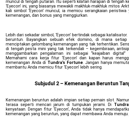
muncul di tengah putaran. Itu seperti kilatan harapan di tengah k
‘Eyecon’ ini, yang biasanya mewakili makhluk-makhluk mitos Arkt
kali simbol ‘Eyecon’ muncul, ia memicu serangkaian peristiwa
kemenangan, dan bonus yang menggiurkan.
Lebih dari sekadar simbol, ‘Eyecon’ bertindak sebagai katalisat
beruntun. Bayangkan sebuah efek domino, di mana setiap 
menciptakan gelombang kemenangan yang tak terhentikan. Sensasi
di tengah pesta mini yang tak terkendali – kegembiraan, anti
menggambarkan pengalaman ini sebagai “keajaiban digita
Memahami cara kerja fitur ‘Eyecon’ dan kapan harus mengg
kemenangan Anda di
Tundra’s Fortune
. Jangan hanya memutar 
membantu Anda memicu fitur ‘Eyecon’ lebih sering.
Subjudul 2 – Kemenangan Beruntun Tanp
Kemenangan beruntun adalah impian setiap pemain slot. Namun
terasa seperti mencari jarum di tumpukan jerami. Di
Tundra
kenyataan. Dengan fitur ‘Eyecon’, Anda tidak hanya mendapat
kemenangan yang beruntun, yang dapat membawa Anda menuju