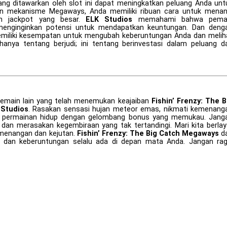
ang ditawarkan oleh slot ini dapat meningkatkan peluang Anda unt
n mekanisme Megaways, Anda memiliki ribuan cara untuk menan
n jackpot yang besar.
ELK Studios
memahami bahwa pema
 menginginkan potensi untuk mendapatkan keuntungan. Dan deng
emiliki kesempatan untuk mengubah keberuntungan Anda dan melih
nya tentang berjudi; ini tentang berinvestasi dalam peluang d
 pemain lain yang telah menemukan keajaiban
Fishin’ Frenzy: The B
 Studios
. Rasakan sensasi hujan meteor emas, nikmati kemenang
eja permainan hidup dengan gelombang bonus yang memukau. Jang
an merasakan kegembiraan yang tak tertandingi. Mari kita berlay
menangan dan kejutan.
Fishin’ Frenzy: The Big Catch Megaways
d
 dan keberuntungan selalu ada di depan mata Anda. Jangan rag