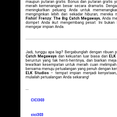
maupun putaran gratis. Bonus dan putaran gratis y
meraih kemenangan besar secara dramatis. Denga
meningkatkan peluang Anda untuk memenangka
menginginkan lebih dari sekadar hiburan; mereka
Fishin’ Frenzy: The Big Catch Megaways
, Anda m
dompet Anda ikut mengembang pesat. Ini bukan ha
mengejar impian Anda.
Jadi, tunggu apa lagi? Bergabunglah dengan ribuan
Catch Megaways
dan kekuatan luar biasa dari
ELK
beruntun yang tak henti-hentinya, dan biarkan m
lewatkan kesempatan untuk meraih cuan melimpah d
bersama menuju petualangan yang penuh dengan ke
ELK Studios
– tempat impian menjadi kenyataan,
mulailah petualangan Anda sekarang!
```
CICI303
cici303