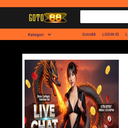
Goto88
LOGIN ID
L
Kategori