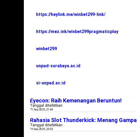
https://heylink.me/winbet299-link/
https://mez.ink/winbet299pragmaticplay
winbet299
unpad-surabaya.ac.id
si-unpad.ac.id
Eyecon: Raih Kemenangan Beruntun!
Tanggal diterbitkan:
21 Sep 2025, 21:44
Rahasia Slot Thunderkick: Menang Gampa
Tanggal diterbitkan:
19 Sep 2025, 23:52