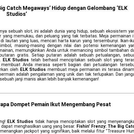
he Big Catch Megaways’ Hidup dengan Gelombang ‘ELK
Studios’
ya sebuah slot; ini adalah dunia yang hidup, sebuah ekosistem ya
ur yang memukau, dan peluang yang tak terbatas. Meja permainan i
 di lautan yang luas, mencari harta karun yang tersembunyi. Ikan-ik
simbol, masing-masing dengan nilai dan potensi kemenangan ya
i permainan, memungkinkan Anda untuk memancing simbol tambahan d
taran gratis. Setiap putaran adalah sebuah petualangan, sebu
g.
ELK Studios
telah berhasil menciptakan sebuah slot yang tera
 membuat Anda merasa seperti bagian dari petualangan tersebu
rkan oleh
ELK Studios
membuat meja permainan ini terasa dinam
bermain adalah pengalaman yang unik dan tak terlupakan. Dan jang
sebuah janji manis akan lebih banyak kemenangan!
enyapa Dompet Pemain Ikut Mengembang Pesat
ang!
ELK Studios
tidak hanya menciptakan slot yang menyenangk
g dapat menghasilkan uang yang besar.
Fishin’ Frenzy: The Big Cat
angkan jackpot yang signifikan, baik melalui fitur "Treasure Hun