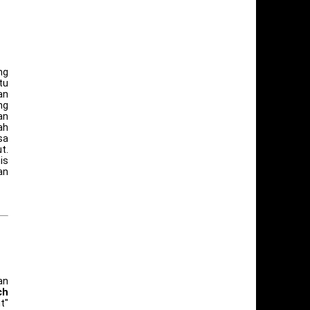
ng
tu
an
ng
an
ah
sa
t.
is
an
an
ch
t"