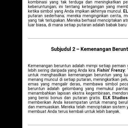
kombinasi yang tak terduga dan meningkatkan pe
keberuntungan; ini tentang ketegangan yang mem
ketika simbol yang Anda impikan akhirnya muncul.
EL
putaran sederhana; mereka menginginkan cerita, 
yang tak terlupakan. Mereka berhasil menciptakan a
luar biasa, di mana setiap putaran adalah babak baru
Subjudul 2 – Kemenangan Beruntu
Kemenangan beruntun adalah mimpi setiap pemain 
lebih sering daripada yang Anda kira.
Fishin’ Frenzy
untuk menghasilkan kemenangan beruntun yang lu
menang muncul di setiap putaran, meningkatkan pel
emas yang mengalir deras, membawa simbol pecah
beruntun adalah gelombang yang memukul pantai
menambahkan lapisan ekstra kegembiraan, mendor
yang berisi bonus dan putaran gratis.
ELK Studios
memberikan Anda kesempatan untuk menang berulan
dan memuaskan. Mereka telah menciptakan sistem 
membuat Anda terus kembali untuk lebih banyak.