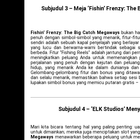
Subjudul 3 – Meja ‘Fishin’ Frenzy: T
Fishin’ Frenzy: The Big Catch Megaways
bukan han
penuh dengan simbol-simbol yang menarik, fitur-fit
sendiri adalah sebuah kapal penjelajah yang berlayar
yang lucu dan berwarna-warni bertindak sebagai 
berbeda. Fitur "Fishing Reels" adalah jantung dar
meningkatkan peluang Anda untuk memenangkan pu
perjalanan yang penuh dengan kejutan dan peluan
hidup, yang menarik Anda ke dalam dunianya dan
Gelombang-gelombang fitur dan bonus yang ditawa
dan selalu menarik, memastikan bahwa setiap sesi 
lupakan simbol bonus yang memicu putaran gratis – 
Subjudul 4 – ‘ELK Studios’ M
Mari kita bicara tentang hal yang paling penting: u
untuk dimainkan; mereka juga menciptakan slot yan
Megaways
menawarkan beberapa peluang untuk memen