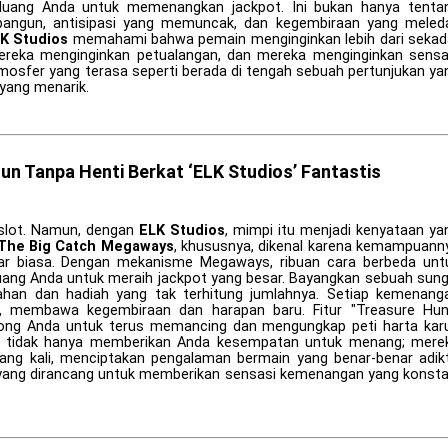
luang Anda untuk memenangkan jackpot. Ini bukan hanya tenta
bangun, antisipasi yang memuncak, dan kegembiraan yang meled
K Studios
memahami bahwa pemain menginginkan lebih dari sekad
mereka menginginkan petualangan, dan mereka menginginkan sensa
tmosfer yang terasa seperti berada di tengah sebuah pertunjukan ya
 yang menarik.
n Tanpa Henti Berkat ‘ELK Studios’ Fantastis
slot. Namun, dengan
ELK Studios
, mimpi itu menjadi kenyataan ya
: The Big Catch Megaways
, khususnya, dikenal karena kemampuann
ar biasa. Dengan mekanisme Megaways, ribuan cara berbeda unt
uang Anda untuk meraih jackpot yang besar. Bayangkan sebuah sung
an dan hadiah yang tak terhitung jumlahnya. Setiap kemenang
, membawa kegembiraan dan harapan baru. Fitur "Treasure Hun
ong Anda untuk terus memancing dan mengungkap peti harta kar
tidak hanya memberikan Anda kesempatan untuk menang; mere
g kali, menciptakan pengalaman bermain yang benar-benar adikt
yang dirancang untuk memberikan sensasi kemenangan yang konsta