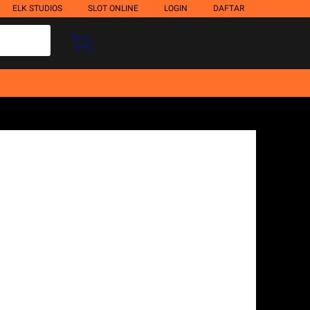
ELK STUDIOS
SLOT ONLINE
LOGIN
DAFTAR