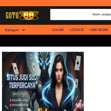
Klaim Jackpot IGT: U
Goto88
LOGIN ID
LINK RESMI
Kategori