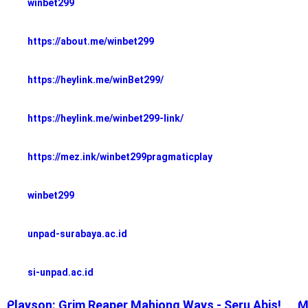
winbet299
https://about.me/winbet299
https://heylink.me/winBet299/
https://heylink.me/winbet299-link/
https://mez.ink/winbet299pragmaticplay
winbet299
unpad-surabaya.ac.id
si-unpad.ac.id
Playson: Grim Reaper Mahjong Ways - Seru Abis!
M