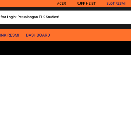
ACER
RUFF HEIST
SLOT RESMI
n: Petualangan ELK Studios!
INK RESMI
DASHBOARD