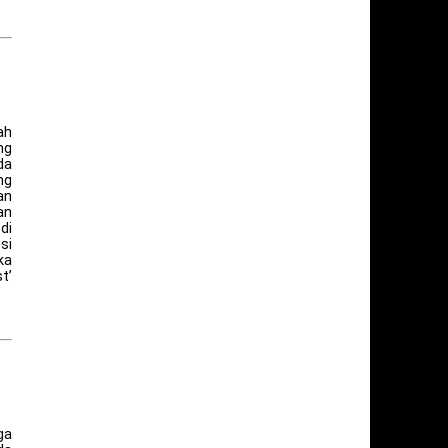
ah
ng
da
ng
an
an
di
si
ka
t’
ga