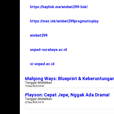
https://heylink.me/winbet299-link/
https://mez.ink/winbet299pragmaticplay
winbet299
unpad-surabaya.ac.id
si-unpad.ac.id
Mahjong Ways: Blueprint & Keberuntungan
Tanggal diterbitkan:
25 Sep 2025, 02:43
Playson: Cepat Jepe, Nggak Ada Drama!
Tanggal diterbitkan:
22 Sep 2025, 03:10