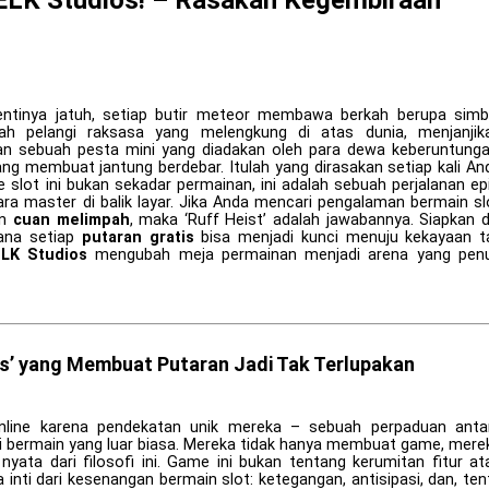
 ELK Studios! – Rasakan Kegembiraan
ntinya jatuh, setiap butir meteor membawa berkah berupa simb
h pelangi raksasa yang melengkung di atas dunia, menjanjik
an sebuah pesta mini yang diadakan oleh para dewa keberuntunga
g membuat jantung berdebar. Itulah yang dirasakan setiap kali An
 slot ini bukan sekadar permainan, ini adalah sebuah perjalanan epi
ra master di balik layar. Jika Anda mencari pengalaman bermain sl
an
cuan melimpah
, maka ‘Ruff Heist’ adalah jawabannya. Siapkan di
mana setiap
putaran gratis
bisa menjadi kunci menuju kekayaan t
LK Studios
mengubah meja permainan menjadi arena yang pen
os’ yang Membuat Putaran Jadi Tak Terlupakan
online karena pendekatan unik mereka – sebuah perpaduan anta
asi bermain yang luar biasa. Mereka tidak hanya membuat game, mere
nyata dari filosofi ini. Game ini bukan tentang kerumitan fitur at
 inti dari kesenangan bermain slot: ketegangan, antisipasi, dan, ten