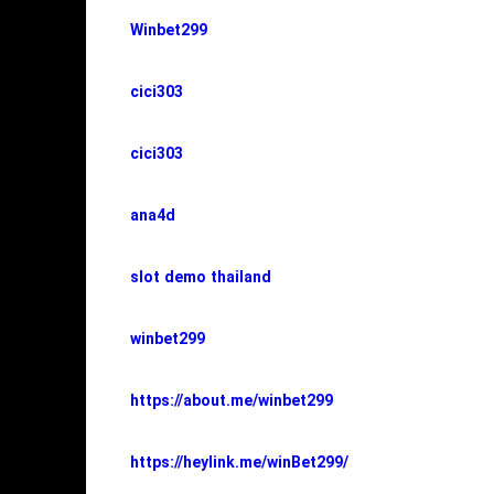
Winbet299
cici303
cici303
ana4d
slot demo thailand
winbet299
https://about.me/winbet299
https://heylink.me/winBet299/