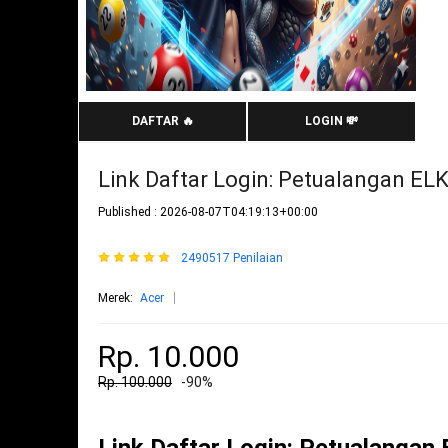
DAFTAR 🔥
LOGIN 💸
Link Daftar Login: Petualangan ELK
Published : 2026-08-07T04:19:13+00:00
2490517 Penilaian
Merek:
Acer
Rp. 10.000
Rp. 100.000
-90%