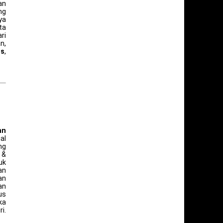
an
ng
ya
ta
ri
n,
os
,
an
al
ng
 &
uk
an
an
an
us
ka
i.