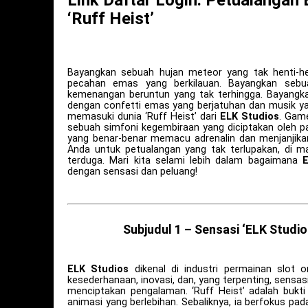
Link Daftar Login: Petualangan
‘Ruff Heist’
Bayangkan sebuah hujan meteor yang tak henti-he
pecahan emas yang berkilauan. Bayangkan sebua
kemenangan beruntun yang tak terhingga. Bayangk
dengan confetti emas yang berjatuhan dan musik yan
memasuki dunia ‘Ruff Heist’ dari
ELK Studios
. Game
sebuah simfoni kegembiraan yang diciptakan oleh pa
yang benar-benar memacu adrenalin dan menjanjik
Anda untuk petualangan yang tak terlupakan, di 
terduga. Mari kita selami lebih dalam bagaimana
E
dengan sensasi dan peluang!
Subjudul 1 – Sensasi ‘ELK Studi
ELK Studios
dikenal di industri permainan slot 
kesederhanaan, inovasi, dan, yang terpenting, sens
menciptakan pengalaman. ‘Ruff Heist’ adalah bukti 
animasi yang berlebihan. Sebaliknya, ia berfokus pada