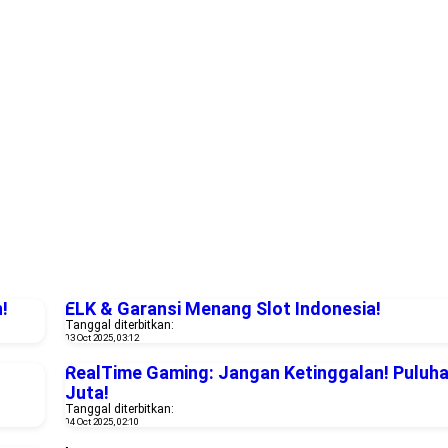
!
ELK & Garansi Menang Slot Indonesia!
Tanggal diterbitkan:
03 Oct 2025, 03:12
RealTime Gaming: Jangan Ketinggalan! Puluh
Juta!
Tanggal diterbitkan:
04 Oct 2025, 02:10