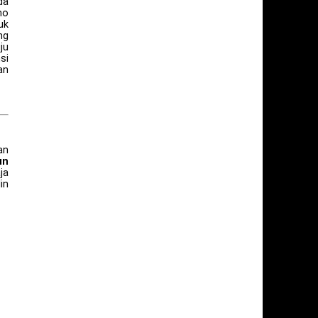
da
no
uk
ng
ju
si
an
an
un
ja
in