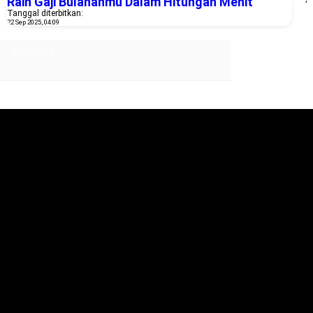
Raih Gaji Bulananmu Dalam Hitungan Menit
Tanggal diterbitkan:
22 Sep 2025, 04:09
@GOTO88