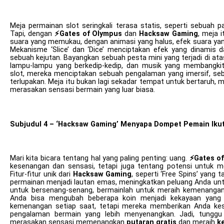
Meja permainan slot seringkali terasa statis, seperti sebuah
Tapi, dengan
⚡Gates of Olympus
dan
Hacksaw Gaming
, meja 
suara yang memukau, dengan animasi yang halus, efek suara yan
Mekanisme ‘Slice’ dan ‘Dice’ menciptakan efek yang dinamis 
sebuah kejutan. Bayangkan sebuah pesta mini yang terjadi di at
lampu-lampu yang berkedip-kedip, dan musik yang membangk
slot, mereka menciptakan sebuah pengalaman yang imersif, seb
terlupakan. Meja itu bukan lagi sekadar tempat untuk bertaruh
merasakan sensasi bermain yang luar biasa.
Subjudul 4 – ‘Hacksaw Gaming’ Menyapa Dompet Pemain Ik
Mari kita bicara tentang hal yang paling penting: uang.
⚡Gates o
kesenangan dan sensasi, tetapi juga tentang potensi untuk 
Fitur-fitur unik dari
Hacksaw Gaming
, seperti ‘Free Spins’ yang
permainan menjadi lautan emas, meningkatkan peluang Anda 
untuk bersenang-senang, bermainlah untuk meraih kemenangan!
Anda bisa mengubah beberapa koin menjadi kekayaan yang
kemenangan setiap saat, tetapi mereka memberikan Anda kese
pengalaman bermain yang lebih menyenangkan. Jadi, tunggu
merasakan sensasi memenangkan
putaran gratis
dan meraih
k