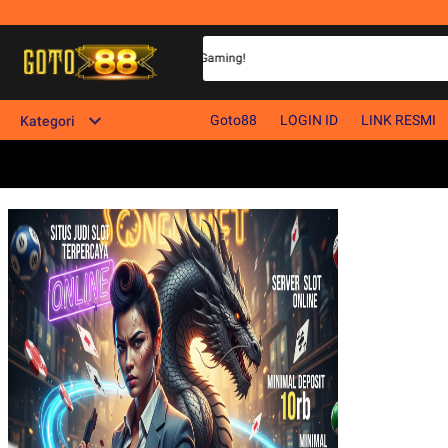
Goto88
LOGIN ID
LINK RESMI
Kategori