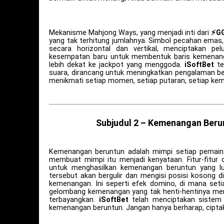
Mekanisme Mahjong Ways, yang menjadi inti dari
⚡GG
yang tak terhitung jumlahnya. Simbol pecahan emas,
secara horizontal dan vertikal, menciptakan p
kesempatan baru untuk membentuk baris kemenang
lebih dekat ke jackpot yang menggoda.
iSoftBet
te
suara, dirancang untuk meningkatkan pengalaman be
menikmati setiap momen, setiap putaran, setiap ke
Subjudul 2 – Kemenangan Berun
Kemenangan beruntun adalah mimpi setiap pemain
membuat mimpi itu menjadi kenyataan. Fitur-fitur
untuk menghasilkan kemenangan beruntun yang lua
tersebut akan bergulir dan mengisi posisi kosong d
kemenangan. Ini seperti efek domino, di mana se
gelombang kemenangan yang tak henti-hentinya me
terbayangkan.
iSoftBet
telah menciptakan sistem
kemenangan beruntun. Jangan hanya berharap, ciptak