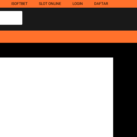
ISOFTBET
SLOT ONLINE
LOGIN
DAFTAR