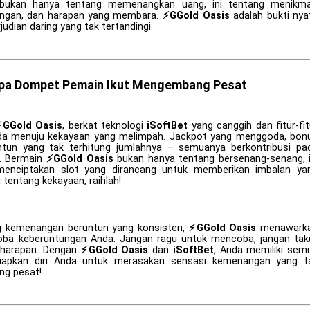
 bukan hanya tentang memenangkan uang, ini tentang menikma
gangan, dan harapan yang membara.
⚡GGold Oasis
adalah bukti nya
dian daring yang tak tertandingi.
yapa Dompet Pemain Ikut Mengembang Pesat
⚡GGold Oasis
, berkat teknologi
iSoftBet
yang canggih dan fitur-fit
da menuju kekayaan yang melimpah. Jackpot yang menggoda, bon
tun yang tak terhitung jumlahnya – semuanya berkontribusi pa
. Bermain
⚡GGold Oasis
bukan hanya tentang bersenang-senang, i
enciptakan slot yang dirancang untuk memberikan imbalan ya
tentang kekayaan, raihlah!
ang kemenangan beruntun yang konsisten,
⚡GGold Oasis
menawark
ba keberuntungan Anda. Jangan ragu untuk mencoba, jangan tak
 harapan. Dengan
⚡GGold Oasis
dan
iSoftBet
, Anda memiliki sem
iapkan diri Anda untuk merasakan sensasi kemenangan yang t
ng pesat!