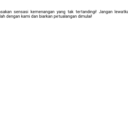
sakan sensasi kemenangan yang tak tertandingi! Jangan lewatk
h dengan kami dan biarkan petualangan dimulai!