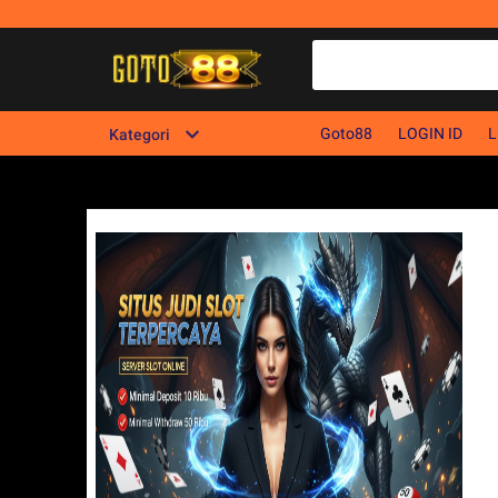
Mahjong 
Goto88
LOGIN ID
L
Kategori