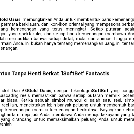
old Oasis
, memungkinkan Anda untuk membentuk baris kemenang
 permata berkilauan, dan ikon-ikon oriental yang mempesona berbar
eluang kemenangan yang terus meningkat. Setiap putaran adal
an yang spektakuler, dan setiap baris kemenangan membawa An
lah memastikan bahwa setiap detail, mulai dari animasi hingga ef
rmain Anda. Ini bukan hanya tentang memenangkan uang, ini tenta
menangan.
tun Tanpa Henti Berkat ‘iSoftBet’ Fantastis
 slot. Dan
⚡GGold Oasis
, dengan teknologi
iSoftBet
yang canggi
 cascading reels memastikan bahwa setiap putaran memiliki poten
r biasa. Ketika sebuah simbol muncul di salah satu reel, simb
i reel lain, menciptakan lebih banyak peluang untuk membentuk bar
tiap kemenangan memicu kemenangan berikutnya. Bayangkan sebu
nghantam meja judi Anda, membawa Anda menuju kekayaan yang t
 yang dirancang untuk memaksimalkan peluang Anda untuk mera
anlah!