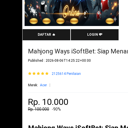
DAFTAR 🔥
LOGIN 💸
Mahjong Ways iSoftBet: Siap Mena
Published : 2026-08-06T14:25:22+00:00
2125614 Penilaian
Merek:
Acer
Rp. 10.000
Rp. 100.000
-90%