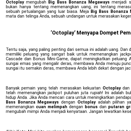
Octoplay
mengubah
Big Bass Bonanza Megaways
menjadi s
bukan hanya tentang memenangkan uang; ini tentang merasa
sebuah petualangan yang luar biasa. Meja
Big Bass Bonanza
mata dan telinga Anda, sebuah undangan untuk merasakan kege
‘Octoplay’ Menyapa Dompet Pem
Tentu saja, yang paling penting dari semua ini adalah uang. Dan
memiliki peluang yang sangat baik untuk memenangkan jackpot 
Cascade dan Bonus Mini-Game, dapat meningkatkan peluang A
sungai emas yang mengalir deras, membawa Anda menuju punca
sungai itu semakin deras, membawa Anda lebih dekat dengan jac
Banyak pemain yang telah merasakan kekuatan
Octoplay
dan 
telah memenangkan jackpot puluhan juta rupiah! Ini adalah b
hidup Anda. Jika Anda mencari cara untuk meningkatkan pend
Bass Bonanza Megaways
dengan
Octoplay
adalah pilihan y
memenangkan
cuan melimpah
dengan
bonus
dan
putaran gr
mengubah mimpi Anda menjadi kenyataan. Jangan lewatkan kese