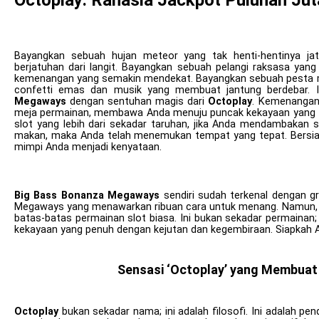
Octoplay: Rahasia Jackpot Puluhan Ju
Bayangkan sebuah hujan meteor yang tak henti-hentinya ja
berjatuhan dari langit. Bayangkan sebuah pelangi raksasa yan
kemenangan yang semakin mendekat. Bayangkan sebuah pesta mi
confetti emas dan musik yang membuat jantung berdebar. I
Megaways
dengan sentuhan magis dari
Octoplay
. Kemenangan
meja permainan, membawa Anda menuju puncak kekayaan yang t
slot yang lebih dari sekadar taruhan, jika Anda mendambakan
makan, maka Anda telah menemukan tempat yang tepat. Bersi
mimpi Anda menjadi kenyataan.
Big Bass Bonanza Megaways
sendiri sudah terkenal dengan g
Megaways yang menawarkan ribuan cara untuk menang. Namun,
batas-batas permainan slot biasa. Ini bukan sekadar permainan;
kekayaan yang penuh dengan kejutan dan kegembiraan. Siapkah 
Sensasi ‘Octoplay’ yang Membuat 
Octoplay
bukan sekadar nama; ini adalah filosofi. Ini adalah p