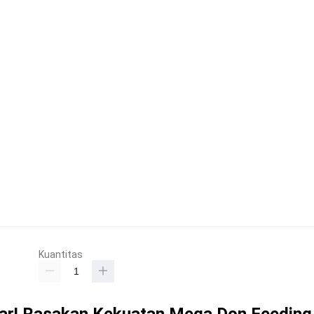
Kuantitas