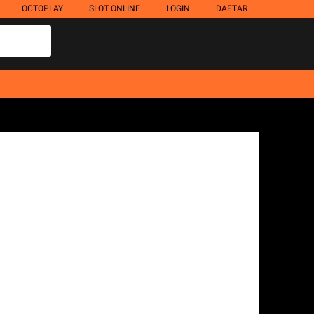
OCTOPLAY
SLOT ONLINE
LOGIN
DAFTAR