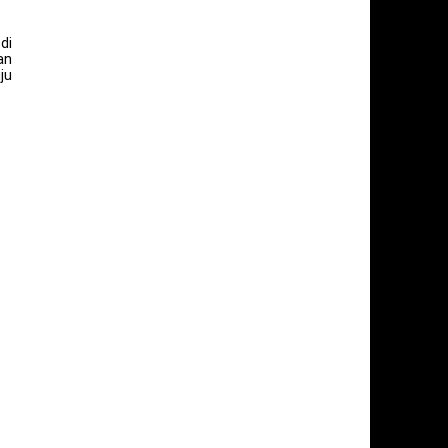
di
an
ju