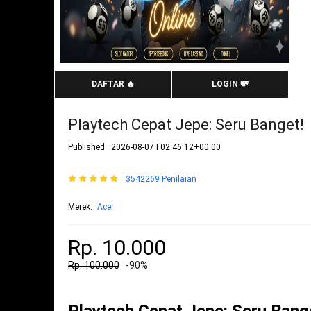
DAFTAR 🔥
LOGIN 💸
Playtech Cepat Jepe: Seru Banget!
Published : 2026-08-07T02:46:12+00:00
3542269 Penilaian
Merek:
Acer
Rp. 10.000
Rp. 100.000
-90%