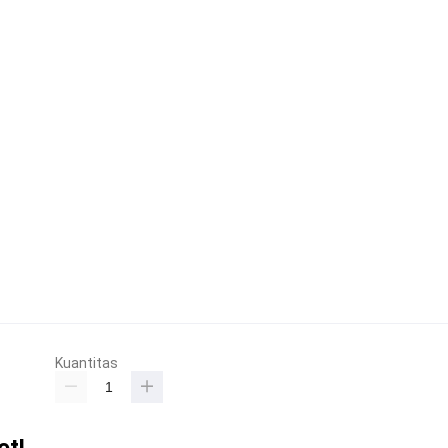
Kuantitas