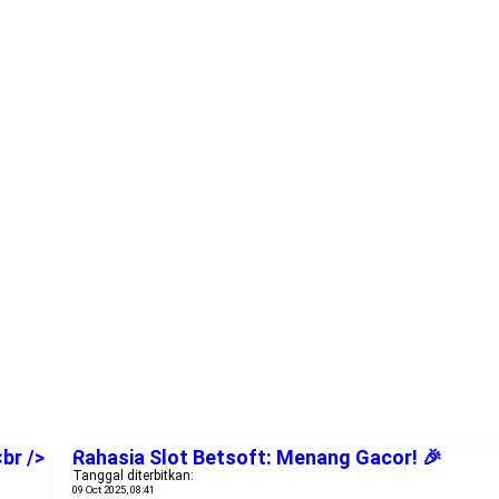
<br />
Rahasia Slot Betsoft: Menang Gacor! 🎉
Tanggal diterbitkan:
09 Oct 2025, 08:41