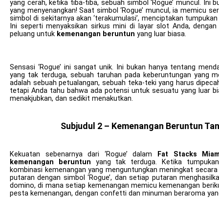
yang cerah, ketika tiba-tiba, sebuah simbol ‘Rogue’ muncul. Ini 
yang menyenangkan! Saat simbol ‘Rogue’ muncul, ia memicu ser
simbol di sekitarnya akan ‘terakumulasi’, menciptakan tumpuk
Ini seperti menyaksikan sirkus mini di layar slot Anda, denga
peluang untuk
kemenangan beruntun
yang luar biasa.
Sensasi ‘Rogue’ ini sangat unik. Ini bukan hanya tentang men
yang tak terduga, sebuah taruhan pada keberuntungan yang me
adalah sebuah petualangan, sebuah teka-teki yang harus dipecah
tetapi Anda tahu bahwa ada potensi untuk sesuatu yang luar bia
menakjubkan, dan sedikit menakutkan.
Subjudul 2 – Kemenangan Beruntun Tanp
Kekuatan sebenarnya dari ‘Rogue’ dalam
Fat Stacks Mia
kemenangan beruntun
yang tak terduga. Ketika tumpukan
kombinasi kemenangan yang menguntungkan meningkat secara 
putaran dengan simbol ‘Rogue’, dan setiap putaran menghasilkan
domino, di mana setiap kemenangan memicu kemenangan berikut
pesta kemenangan, dengan confetti dan minuman beraroma yan