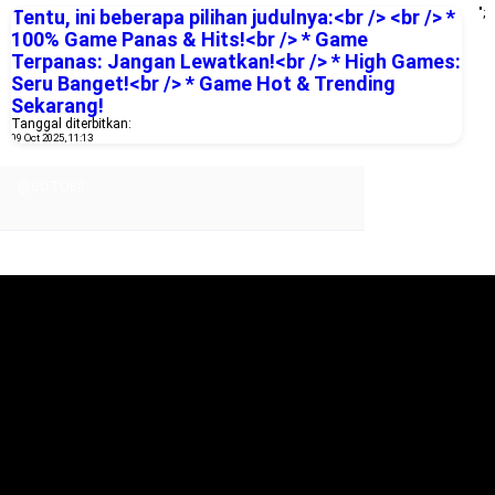
Tentu, ini beberapa pilihan judulnya:<br /> <br /> *
";
100% Game Panas & Hits!<br /> * Game
Terpanas: Jangan Lewatkan!<br /> * High Games:
Seru Banget!<br /> * Game Hot & Trending
Sekarang!
Tanggal diterbitkan:
09 Oct 2025, 11:13
@GOTO88