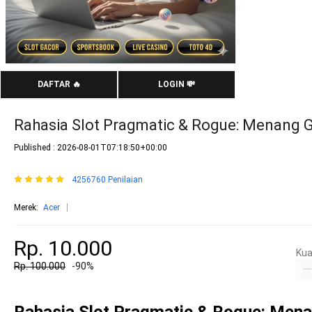
DAFTAR 🔥
LOGIN 💸
Rahasia Slot Pragmatic & Rogue: Menang
Published : 2026-08-01T07:18:50+00:00
4256760 Penilaian
Merek:
Acer
Rp. 10.000
Kua
Rp. 100.000
-90%