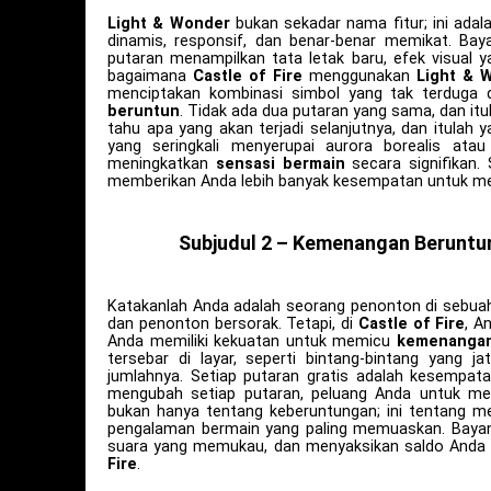
Light & Wonder
bukan sekadar nama fitur; ini adal
dinamis, responsif, dan benar-benar memikat. Ba
putaran menampilkan tata letak baru, efek visual 
bagaimana
Castle of Fire
menggunakan
Light & 
menciptakan kombinasi simbol yang tak terduga
beruntun
. Tidak ada dua putaran yang sama, dan i
tahu apa yang akan terjadi selanjutnya, dan itulah
yang seringkali menyerupai aurora borealis ata
meningkatkan
sensasi bermain
secara signifikan. 
memberikan Anda lebih banyak kesempatan untuk m
Subjudul 2 – Kemenangan Beruntun
Katakanlah Anda adalah seorang penonton di sebuah s
dan penonton bersorak. Tetapi, di
Castle of Fire
, A
Anda memiliki kekuatan untuk memicu
kemenangan
tersebar di layar, seperti bintang-bintang yang 
jumlahnya. Setiap putaran gratis adalah kesempa
mengubah setiap putaran, peluang Anda untuk m
bukan hanya tentang keberuntungan; ini tentang 
pengalaman bermain yang paling memuaskan. Bayang
suara yang memukau, dan menyaksikan saldo Anda m
Fire
.