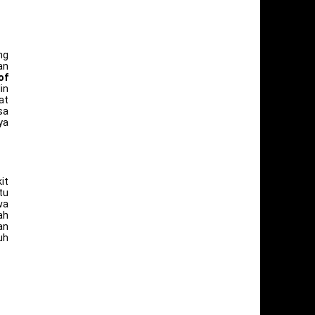
ng
an
of
in
at
sa
ya
it
itu
wa
ah
an
uh