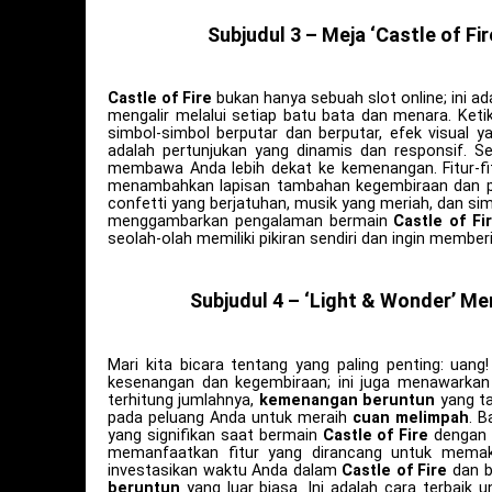
Subjudul 3 – Meja ‘Castle of F
Castle of Fire
bukan hanya sebuah slot online; ini ad
mengalir melalui setiap batu bata dan menara. Keti
simbol-simbol berputar dan berputar, efek visual 
adalah pertunjukan yang dinamis dan responsif. Se
membawa Anda lebih dekat ke kemenangan. Fitur-fitu
menambahkan lapisan tambahan kegembiraan dan pot
confetti yang berjatuhan, musik yang meriah, dan simb
menggambarkan pengalaman bermain
Castle of Fi
seolah-olah memiliki pikiran sendiri dan ingin member
Subjudul 4 – ‘Light & Wonder’ 
Mari kita bicara tentang yang paling penting: uan
kesenangan dan kegembiraan; ini juga menawarka
terhitung jumlahnya,
kemenangan beruntun
yang ta
pada peluang Anda untuk meraih
cuan melimpah
. 
yang signifikan saat bermain
Castle of Fire
denga
memanfaatkan fitur yang dirancang untuk memak
investasikan waktu Anda dalam
Castle of Fire
dan b
beruntun
yang luar biasa. Ini adalah cara terbaik 