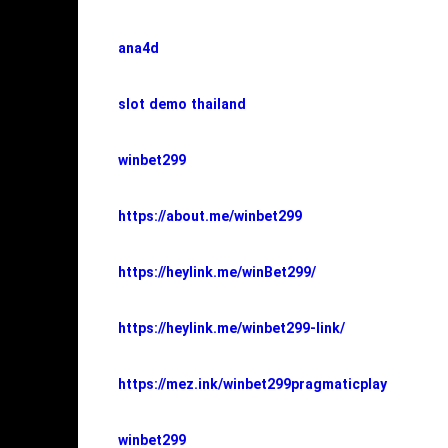
ana4d
slot demo thailand
winbet299
https://about.me/winbet299
https://heylink.me/winBet299/
https://heylink.me/winbet299-link/
https://mez.ink/winbet299pragmaticplay
winbet299