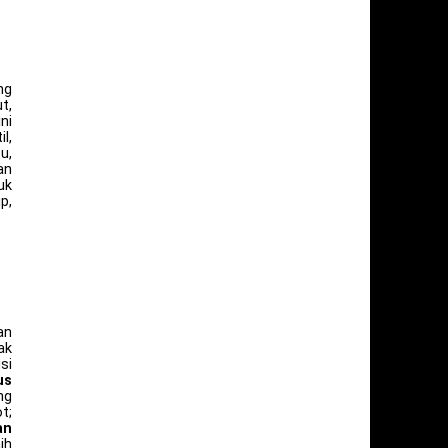
ng
t,
ni
l,
u,
an
uk
p,
an
ak
si
us
ng
t;
an
ih