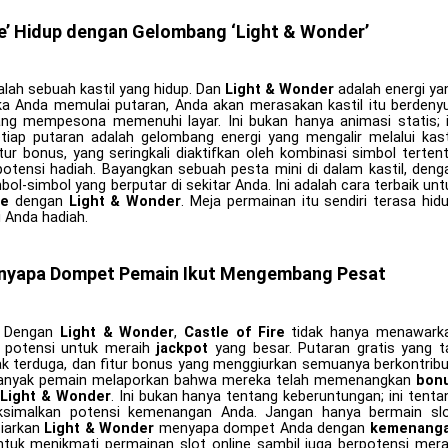
ire’ Hidup dengan Gelombang ‘Light & Wonder’
alah sebuah kastil yang hidup. Dan
Light & Wonder
adalah energi ya
ka Anda memulai putaran, Anda akan merasakan kastil itu berdenyu
yang mempesona memenuhi layar. Ini bukan hanya animasi statis; i
tiap putaran adalah gelombang energi yang mengalir melalui kasti
r bonus, yang seringkali diaktifkan oleh kombinasi simbol tertent
ensi hadiah. Bayangkan sebuah pesta mini di dalam kastil, deng
ol-simbol yang berputar di sekitar Anda. Ini adalah cara terbaik unt
re
dengan
Light & Wonder
. Meja permainan itu sendiri terasa hidu
i Anda hadiah.
Menyapa Dompet Pemain Ikut Mengembang Pesat
g! Dengan
Light & Wonder
,
Castle of Fire
tidak hanya menawark
n potensi untuk meraih
jackpot
yang besar. Putaran gratis yang t
k terduga, dan fitur bonus yang menggiurkan semuanya berkontribu
Banyak pemain melaporkan bahwa mereka telah memenangkan
bon
n
Light & Wonder
. Ini bukan hanya tentang keberuntungan; ini tenta
simalkan potensi kemenangan Anda. Jangan hanya bermain slo
iarkan
Light & Wonder
menyapa dompet Anda dengan
kemenang
untuk menikmati permainan slot online sambil juga berpotensi mera