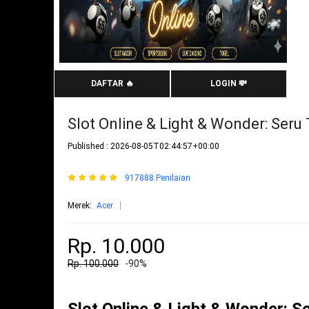
DAFTAR 🔥
LOGIN 💸
Slot Online & Light & Wonder: Seru 
Published : 2026-08-05T02:44:57+00:00
917888 Penilaian
Merek:
Acer
Rp. 10.000
Rp. 100.000
-90%